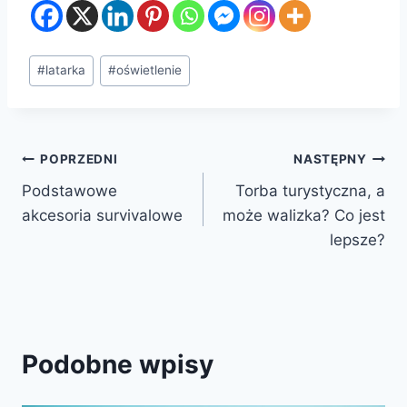
Tagi
#
latarka
#
oświetlenie
wpisu:
Nawigacja
POPRZEDNI
NASTĘPNY
Podstawowe
Torba turystyczna, a
wpisu
akcesoria survivalowe
może walizka? Co jest
lepsze?
Podobne wpisy