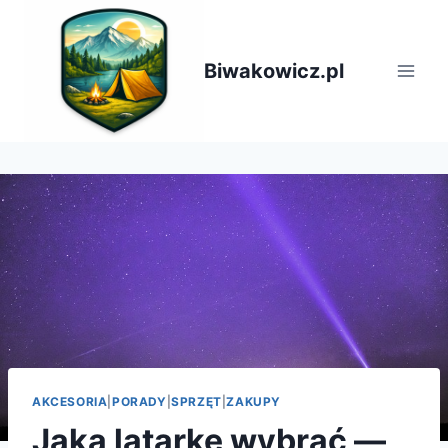
Przejdź
do
treści
Biwakowicz.pl
AKCESORIA
|
PORADY
|
SPRZĘT
|
ZAKUPY
Jaką latarkę wybrać —