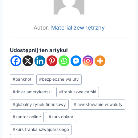
Material zewnetrzny
Udostępnij ten artykuł
Tagi
#
banknot
#
bezpieczne waluty
wpisu:
#
dolar amerykański
#
frank szwajcarski
#
globalny rynek finansowy
#
inwestowanie w waluty
#
kantor online
#
kurs dolara
#
kurs franka szwajcarskiego