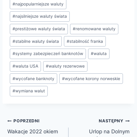
#
najpopularniejsze waluty
#
najsilniejsze waluty świata
#
prestiżowe waluty świata
#
renomowane waluty
#
stabilne waluty świata
#
stabilność franka
#
systemy zabezpieczeń banknotów
#
waluta
#
waluta USA
#
waluty rezerwowe
#
wycofane banknoty
#
wycofane korony norweskie
#
wymiana walut
Nawigacja
POPRZEDNI
NASTĘPNY
Wakacje 2022 okiem
Urlop na Dolnym
wpisu