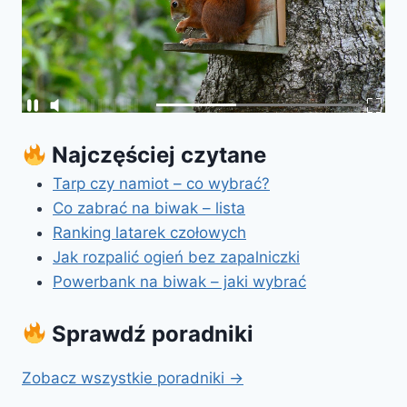
Najczęściej czytane
Tarp czy namiot – co wybrać?
Co zabrać na biwak – lista
Ranking latarek czołowych
Jak rozpalić ogień bez zapalniczki
Powerbank na biwak – jaki wybrać
Sprawdź poradniki
Zobacz wszystkie poradniki →