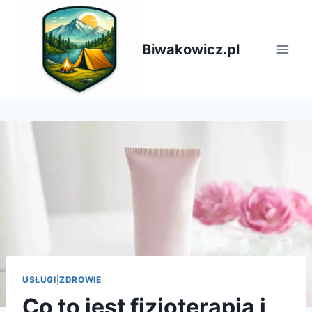
Przejdź
do
treści
Biwakowicz.pl
USŁUGI
|
ZDROWIE
Co to jest fizjoterapia i