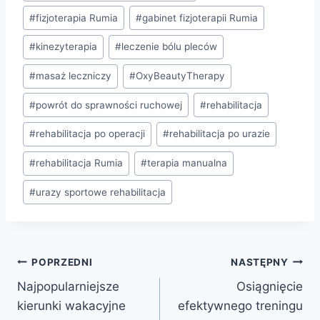
#
fizjoterapia Rumia
#
gabinet fizjoterapii Rumia
#
kinezyterapia
#
leczenie bólu pleców
#
masaż leczniczy
#
OxyBeautyTherapy
#
powrót do sprawności ruchowej
#
rehabilitacja
#
rehabilitacja po operacji
#
rehabilitacja po urazie
#
rehabilitacja Rumia
#
terapia manualna
#
urazy sportowe rehabilitacja
Nawigacja
POPRZEDNI
NASTĘPNY
Najpopularniejsze
Osiągnięcie
wpisu
kierunki wakacyjne
efektywnego treningu