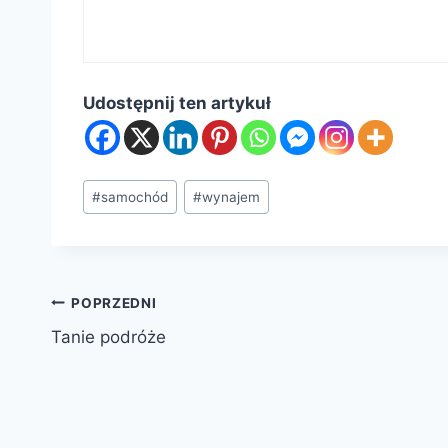
Udostępnij ten artykuł
Tagi
#
samochód
#
wynajem
wpisu:
Nawigacja
POPRZEDNI
Tanie podróże
wpisu