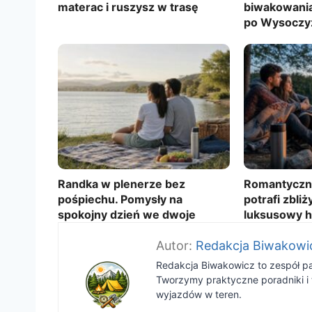
materac i ruszysz w trasę
biwakowania
po Wysoczyz
Randka w plenerze bez
Romantyczny
pośpiechu. Pomysły na
potrafi zbliż
spokojny dzień we dwoje
luksusowy h
Redakcja Biwakowi
Redakcja Biwakowicz to zespół pas
Tworzymy praktyczne poradniki i 
wyjazdów w teren.