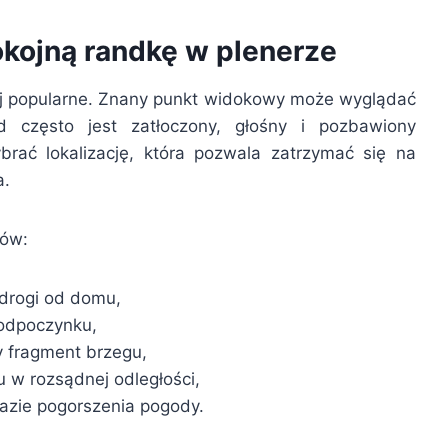
okojną randkę w plenerze
iej popularne. Znany punkt widokowy może wyglądać
 często jest zatłoczony, głośny i pozbawiony
brać lokalizację, która pozwala zatrzymać się na
a.
ków:
 drogi od domu,
 odpoczynku,
y fragment brzegu,
u w rozsądnej odległości,
azie pogorszenia pogody.