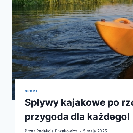
SPORT
Spływy kajakowe po rze
przygoda dla każdego!
Przez
Redakcja Biwakowicz
5 maja 2025