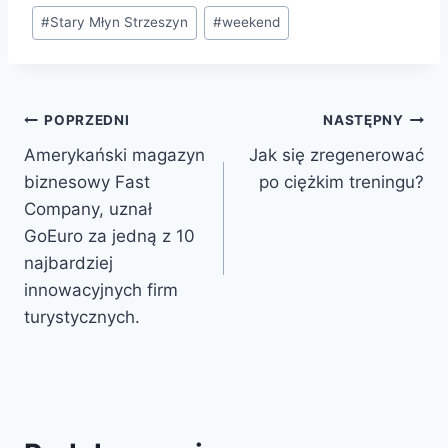
Tagi
#
Stary Młyn Strzeszyn
#
weekend
wpisu:
Nawigacja
POPRZEDNI
NASTĘPNY
Amerykański magazyn
Jak się zregenerować
wpisu
biznesowy Fast
po ciężkim treningu?
Company, uznał
GoEuro za jedną z 10
najbardziej
innowacyjnych firm
turystycznych.