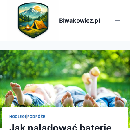
Przejdź
do
treści
Biwakowicz.pl
NOCLEGI
|
PODRÓŻE
Jak naładować baterie