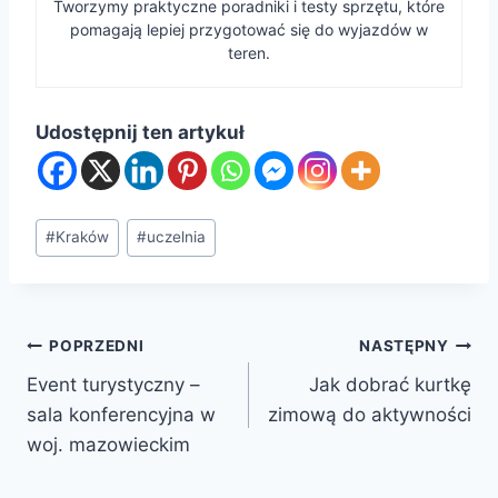
Tworzymy praktyczne poradniki i testy sprzętu, które
pomagają lepiej przygotować się do wyjazdów w
teren.
Udostępnij ten artykuł
Tagi
#
Kraków
#
uczelnia
wpisu:
Nawigacja
POPRZEDNI
NASTĘPNY
Event turystyczny –
Jak dobrać kurtkę
wpisu
sala konferencyjna w
zimową do aktywności
woj. mazowieckim