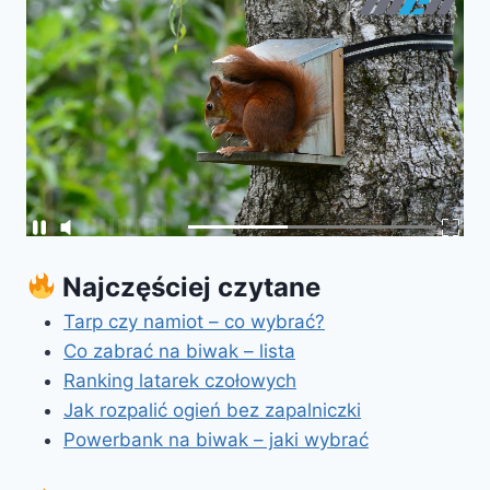
Najczęściej czytane
Tarp czy namiot – co wybrać?
Co zabrać na biwak – lista
Ranking latarek czołowych
Jak rozpalić ogień bez zapalniczki
Powerbank na biwak – jaki wybrać