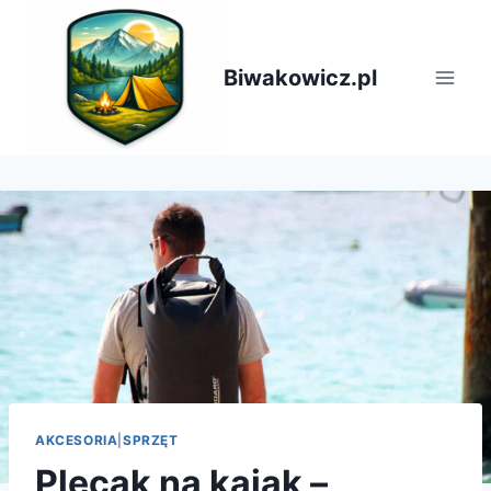
Przejdź
do
treści
Biwakowicz.pl
AKCESORIA
|
SPRZĘT
Plecak na kajak –