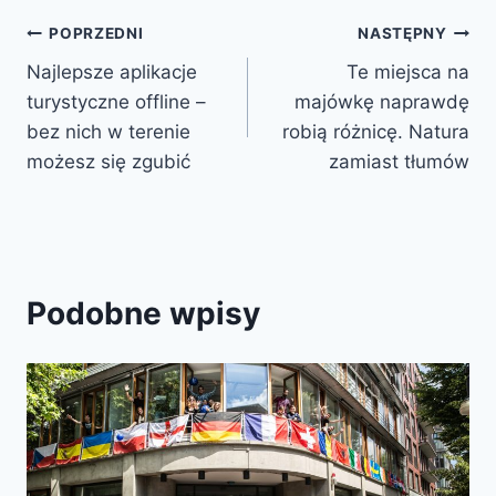
Nawigacja
POPRZEDNI
NASTĘPNY
Najlepsze aplikacje
Te miejsca na
wpisu
turystyczne offline –
majówkę naprawdę
bez nich w terenie
robią różnicę. Natura
możesz się zgubić
zamiast tłumów
Podobne wpisy