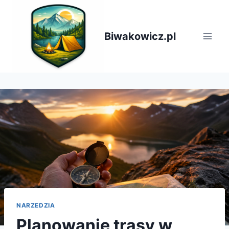
Przejdź
do
treści
Biwakowicz.pl
NARZEDZIA
Planowanie trasy w