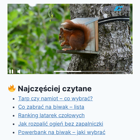
Najczęściej czytane
Tarp czy namiot – co wybrać?
Co zabrać na biwak – lista
Ranking latarek czołowych
Jak rozpalić ogień bez zapalniczki
Powerbank na biwak – jaki wybrać