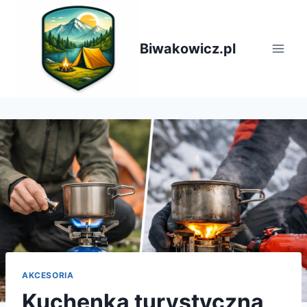
Przejdź
do
treści
Biwakowicz.pl
AKCESORIA
Kuchenka turystyczna