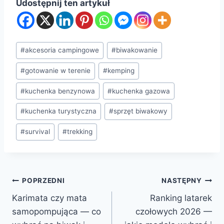
Udostępnij ten artykuł
Tagi
#
akcesoria campingowe
#
biwakowanie
wpisu:
#
gotowanie w terenie
#
kemping
#
kuchenka benzynowa
#
kuchenka gazowa
#
kuchenka turystyczna
#
sprzęt biwakowy
#
survival
#
trekking
Nawigacja
POPRZEDNI
NASTĘPNY
Karimata czy mata
Ranking latarek
wpisu
samopompująca — co
czołowych 2026 —