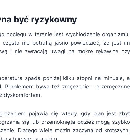
yna być ryzykowny
 noclegu w terenie jest wychłodzenie organizmu.
e często nie potrafią jasno powiedzieć, że jest im
awą i nie zwracają uwagi na mokre rękawice czy
eratura spada poniżej kilku stopni na minusie, a
ód. Problemem bywa też zmęczenie – przemęczone
e z dyskomfortem.
rożeniem pojawia się wtedy, gdy plan jest zbyt
 ogrzania się lub przemoknięta odzież mogą szybko
enie. Dlatego wiele rodzin zaczyna od krótszych,
ecyduje się na nocleg.