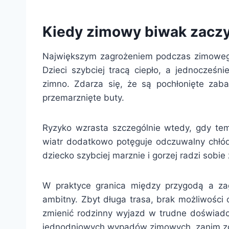
Kiedy zimowy biwak zacz
Największym zagrożeniem podczas zimowego
Dzieci szybciej tracą ciepło, a jednocześni
zimno. Zdarza się, że są pochłonięte zab
przemarznięte buty.
Ryzyko wzrasta szczególnie wtedy, gdy temp
wiatr dodatkowo potęguje odczuwalny chł
dziecko szybciej marznie i gorzej radzi sobi
W praktyce granica między przygodą a zag
ambitny. Zbyt długa trasa, brak możliwości
zmienić rodzinny wyjazd w trudne doświadcz
jednodniowych wypadów zimowych, zanim zd