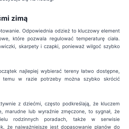
ćmi zimą
towanie. Odpowiednia odzież to kluczowy element
owe, które pozwala regulować temperaturę ciała.
iczki, skarpety i czapki, ponieważ wilgoć szybko
oczątek najlepiej wybierać tereny łatwo dostępne,
i temu w razie potrzeby można szybko skrócić
ktywnie z dziećmi, często podkreślają, że kluczem
che, marudne lub wyraźnie zmęczone, to sygnał, że
elu rodzinnych poradach, także w serwisie
ek, że najważniejsze jest dopasowanie planów do