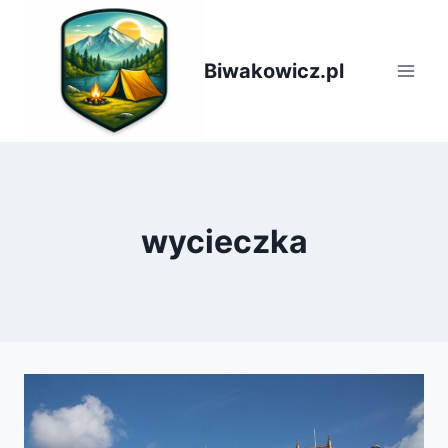
Przejdź
do
treści
Biwakowicz.pl
wycieczka