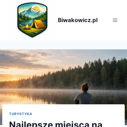
Przejdź
do
treści
Biwakowicz.pl
TURYSTYKA
Najlepsze miejsca na