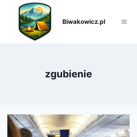
Przejdź
do
treści
Biwakowicz.pl
zgubienie