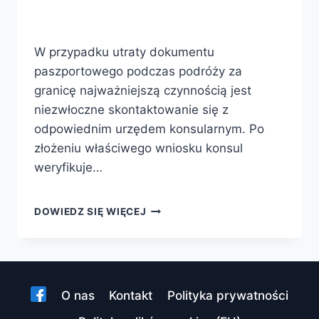
W przypadku utraty dokumentu
paszportowego podczas podróży za
granicę najważniejszą czynnością jest
niezwłoczne skontaktowanie się z
odpowiednim urzędem konsularnym. Po
złożeniu właściwego wniosku konsul
weryfikuje…
CO
DOWIEDZ SIĘ WIĘCEJ
ROBIĆ
W
PRZYPADKU
ZGUBIENIA/ZNISZCZENIA
DOKUMENTU
O nas
Kontakt
Polityka prywatności
PASZPORTOWEGO?