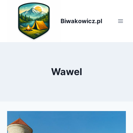
Przejdź
do
treści
Biwakowicz.pl
Wawel