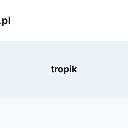
pl
tropik