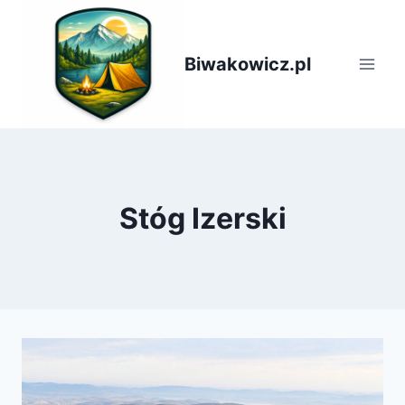
Przejdź
do
treści
Biwakowicz.pl
Stóg Izerski