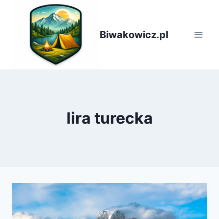
Przejdź
do
treści
Biwakowicz.pl
lira turecka