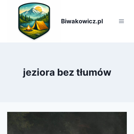
Przejdź
do
treści
Biwakowicz.pl
jeziora bez tłumów