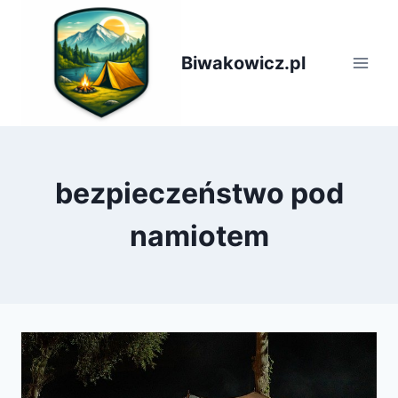
Przejdź
do
treści
Biwakowicz.pl
bezpieczeństwo pod
namiotem