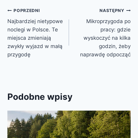
Nawigacja
POPRZEDNI
NASTĘPNY
Najbardziej nietypowe
Mikroprzygoda po
wpisu
noclegi w Polsce. Te
pracy: gdzie
miejsca zmieniają
wyskoczyć na kilka
zwykły wyjazd w małą
godzin, żeby
przygodę
naprawdę odpocząć
Podobne wpisy