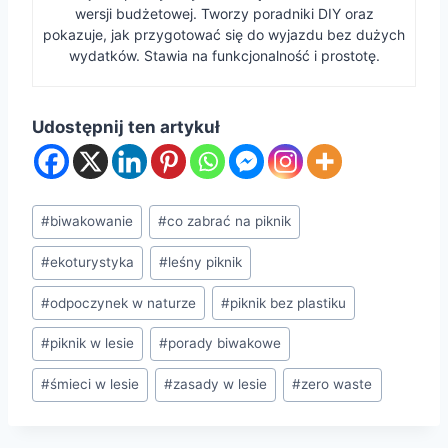
wersji budżetowej. Tworzy poradniki DIY oraz
pokazuje, jak przygotować się do wyjazdu bez dużych
wydatków. Stawia na funkcjonalność i prostotę.
Udostępnij ten artykuł
Tagi
#
biwakowanie
#
co zabrać na piknik
wpisu:
#
ekoturystyka
#
leśny piknik
#
odpoczynek w naturze
#
piknik bez plastiku
#
piknik w lesie
#
porady biwakowe
#
śmieci w lesie
#
zasady w lesie
#
zero waste