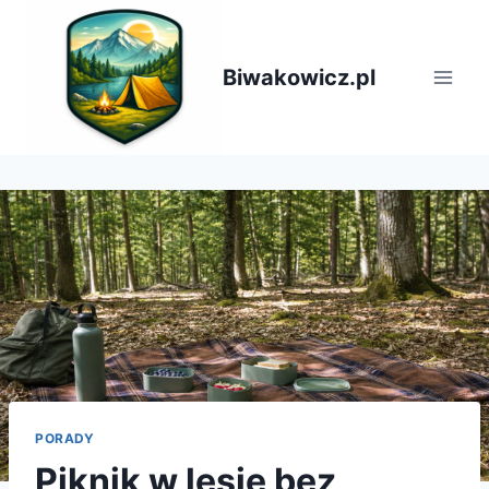
Przejdź
do
treści
Biwakowicz.pl
PORADY
Piknik w lesie bez