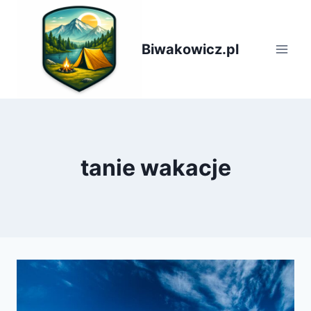
Przejdź
do
treści
Biwakowicz.pl
tanie wakacje