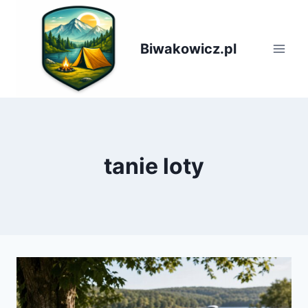
Przejdź
do
treści
Biwakowicz.pl
tanie loty