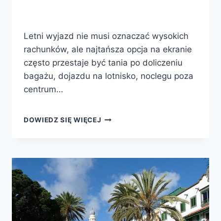
Letni wyjazd nie musi oznaczać wysokich
rachunków, ale najtańsza opcja na ekranie
często przestaje być tania po doliczeniu
bagażu, dojazdu na lotnisko, noclegu poza
centrum…
JAK
DOWIEDZ SIĘ WIĘCEJ
PODRÓŻOWAĆ
TANIO
LATEM
I
NIE
ZEPSUĆ
WYJAZDU
POZORNĄ
OSZCZĘDNOŚCIĄ