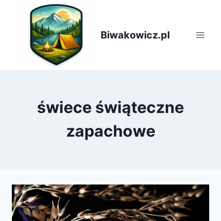
Przejdź
do
treści
Biwakowicz.pl
świece świąteczne
zapachowe