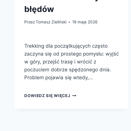
błędów
Przez
Tomasz Zieliński
19 maja 2026
Trekking dla początkujących często
zaczyna się od prostego pomysłu: wyjść
w góry, przejść trasę i wrócić z
poczuciem dobrze spędzonego dnia.
Problem pojawia się wtedy,…
PIERWSZY
DOWIEDZ SIĘ WIĘCEJ
TREKKING
POTRAFI
ZASKOCZYĆ.
TAK
PRZYGOTUJESZ
SIĘ