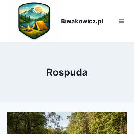
Przejdź
do
treści
Biwakowicz.pl
Rospuda