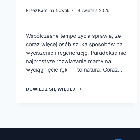
Przez
Karolina Nowak
19 kwietnia 2026
Współczesne tempo życia sprawia, że
coraz więcej osób szuka sposobów na
wyciszenie i regenerację. Paradoksalnie
najprostsze rozwiązanie mamy na
wyciągnięcie ręki — to natura. Coraz…
NATURA
DOWIEDZ SIĘ WIĘCEJ
JAKO
TERAPIA
—
DLACZEGO
KONTAKT
Z
PRZYRODĄ
NAPRAWDĘ