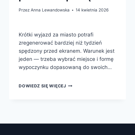
Przez
Anna Lewandowska
14 kwietnia 2026
Krótki wyjazd za miasto potrafi
zregenerować bardziej niż tydzień
spędzony przed ekranem. Warunek jest
jeden — trzeba wybrać miejsce i formę
wypoczynku dopasowaną do swoich…
WEEKEND
DOWIEDZ SIĘ WIĘCEJ
W
NATURZE
—
POMYSŁY
NA
WYJAZD,
KTÓRY
NAPRAWDĘ