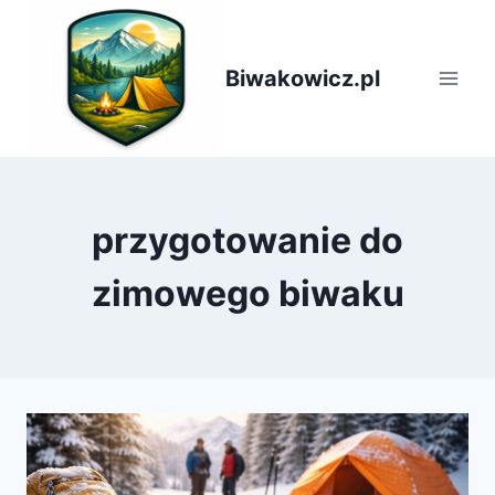
Przejdź
do
treści
Biwakowicz.pl
przygotowanie do
zimowego biwaku