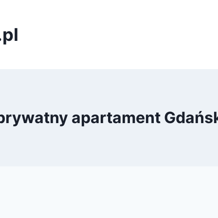
pl
prywatny apartament Gdańs