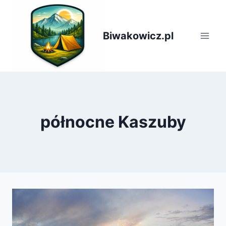
Przejdź
do
treści
Biwakowicz.pl
północne Kaszuby