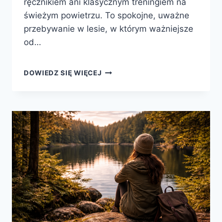
ręcznikiem ani klasycznym treningiem na
świeżym powietrzu. To spokojne, uważne
przebywanie w lesie, w którym ważniejsze
od…
LEŚNE
DOWIEDZ SIĘ WIĘCEJ
KĄPIELE
—
CO
TO
JEST
I
DLACZEGO
ZWYKŁY
SPACER
MOŻE
DZIAŁAĆ
INACZEJ,
NIŻ
MYŚLISZ