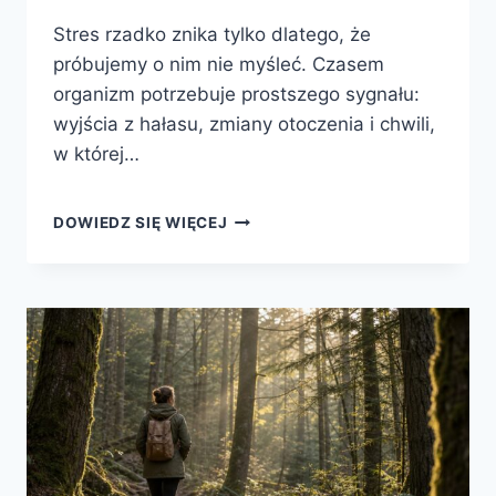
Stres rzadko znika tylko dlatego, że
próbujemy o nim nie myśleć. Czasem
organizm potrzebuje prostszego sygnału:
wyjścia z hałasu, zmiany otoczenia i chwili,
w której…
JAK
DOWIEDZ SIĘ WIĘCEJ
NATURA
WPŁYWA
NA
STRES?
TEN
EFEKT
CZUĆ
SZYBCIEJ,
NIŻ
MYŚLISZ