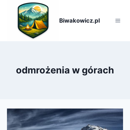
Przejdź
do
treści
Biwakowicz.pl
odmrożenia w górach