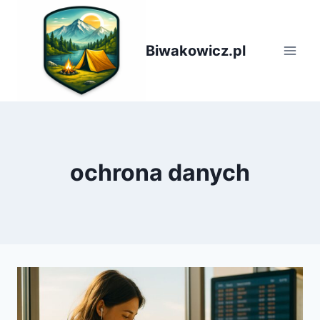
Przejdź
do
treści
Biwakowicz.pl
ochrona danych