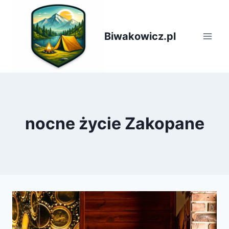
Przejdź
do
treści
Biwakowicz.pl
nocne życie Zakopane