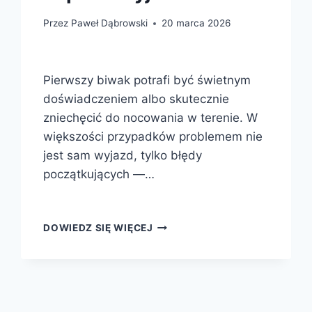
Przez
Paweł Dąbrowski
20 marca 2026
Pierwszy biwak potrafi być świetnym
doświadczeniem albo skutecznie
zniechęcić do nocowania w terenie. W
większości przypadków problemem nie
jest sam wyjazd, tylko błędy
początkujących —…
NAJCZĘSTSZE
DOWIEDZ SIĘ WIĘCEJ
BŁĘDY
NA
PIERWSZYM
BIWAKU
—
JAK