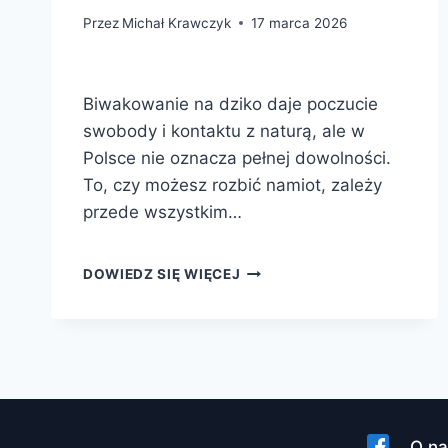
Przez
Michał Krawczyk
17 marca 2026
Biwakowanie na dziko daje poczucie
swobody i kontaktu z naturą, ale w
Polsce nie oznacza pełnej dowolności.
To, czy możesz rozbić namiot, zależy
przede wszystkim…
BIWAK
DOWIEDZ SIĘ WIĘCEJ
NA
DZIKO
W
POLSCE
—
GDZIE
WOLNO
W
O na