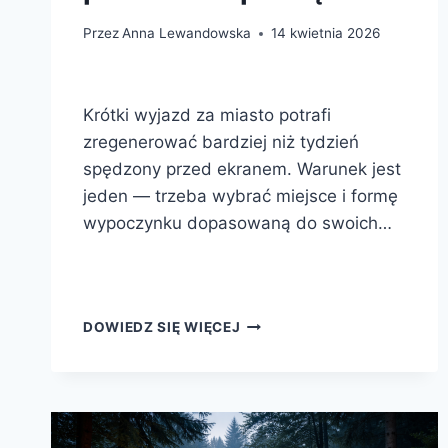
Przez
Anna Lewandowska
14 kwietnia 2026
Krótki wyjazd za miasto potrafi
zregenerować bardziej niż tydzień
spędzony przed ekranem. Warunek jest
jeden — trzeba wybrać miejsce i formę
wypoczynku dopasowaną do swoich…
WEEKEND
DOWIEDZ SIĘ WIĘCEJ
W
NATURZE
—
POMYSŁY
NA
WYJAZD,