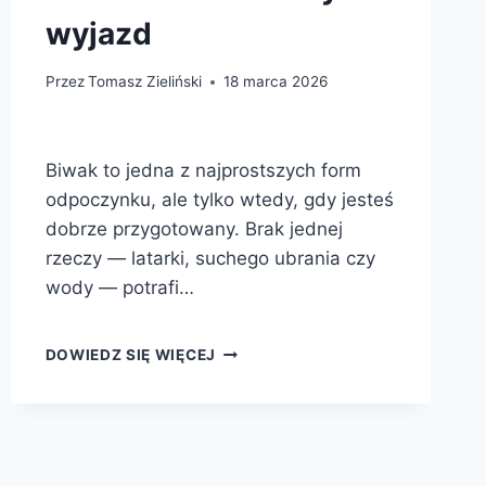
wyjazd
Przez
Tomasz Zieliński
18 marca 2026
Biwak to jedna z najprostszych form
odpoczynku, ale tylko wtedy, gdy jesteś
dobrze przygotowany. Brak jednej
rzeczy — latarki, suchego ubrania czy
wody — potrafi…
CO
DOWIEDZ SIĘ WIĘCEJ
ZABRAĆ
NA
BIWAK
—
LISTA
NIEZBĘDNYCH