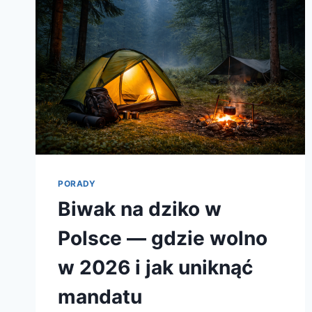
KTÓRY
NAPRAWDĘ
POZWALA
ODPOCZĄĆ
PORADY
Biwak na dziko w
Polsce — gdzie wolno
w 2026 i jak uniknąć
mandatu