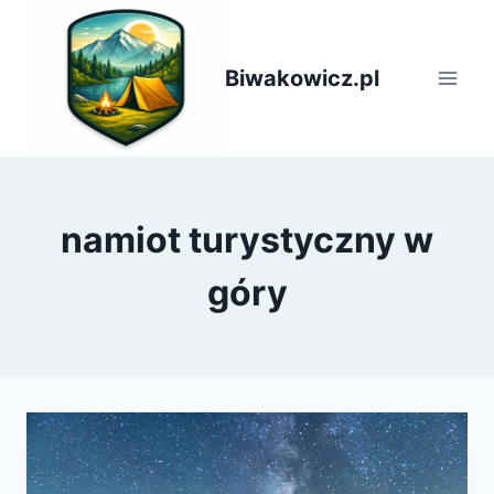
Przejdź
do
treści
Biwakowicz.pl
namiot turystyczny w
góry