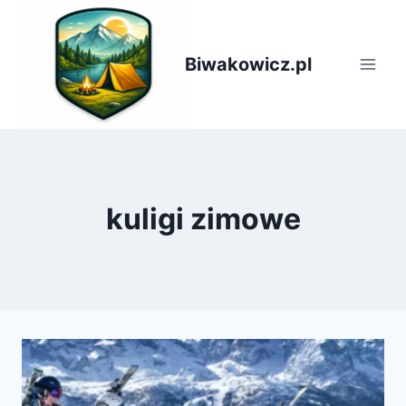
Przejdź
do
treści
Biwakowicz.pl
kuligi zimowe