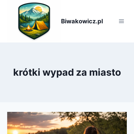
Przejdź
do
treści
Biwakowicz.pl
krótki wypad za miasto