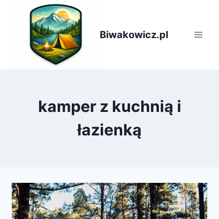
Przejdź
do
treści
Biwakowicz.pl
kamper z kuchnią i
łazienką