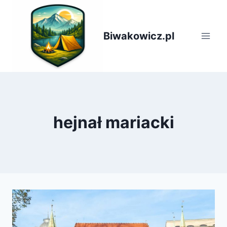
Przejdź
do
treści
Biwakowicz.pl
hejnał mariacki