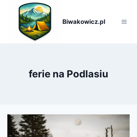
Przejdź
do
treści
Biwakowicz.pl
ferie na Podlasiu