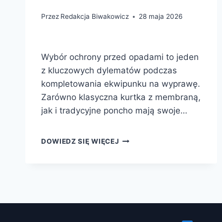
Przez
Redakcja Biwakowicz
28 maja 2026
Wybór ochrony przed opadami to jeden
z kluczowych dylematów podczas
kompletowania ekwipunku na wyprawę.
Zarówno klasyczna kurtka z membraną,
jak i tradycyjne poncho mają swoje…
KURTKA
DOWIEDZ SIĘ WIĘCEJ
CZY
PONCHO
PRZECIWDESZCZOWE?
CO
WYBRAĆ
NA
WYPRAWĘ
W