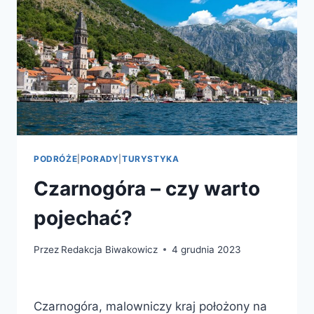
PODRÓŻE
|
PORADY
|
TURYSTYKA
Czarnogóra – czy warto
pojechać?
Przez
Redakcja Biwakowicz
4 grudnia 2023
Czarnogóra, malowniczy kraj położony na