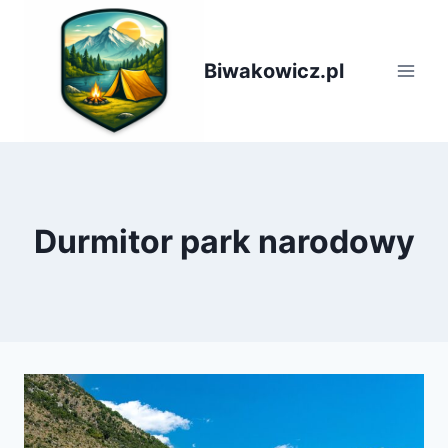
Przejdź
do
treści
Biwakowicz.pl
Durmitor park narodowy