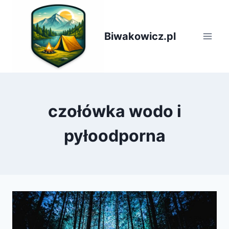
Przejdź
do
treści
Biwakowicz.pl
czołówka wodo i
pyłoodporna