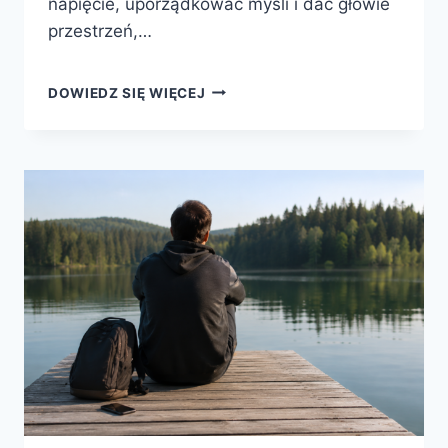
napięcie, uporządkować myśli i dać głowie
przestrzeń,…
OUTDOOR
DOWIEDZ SIĘ WIĘCEJ
DZIAŁA
NA
GŁOWĘ
MOCNIEJ,
NIŻ
MYŚLISZ.
TO
NIE
TYLKO
SPACER,
ALE
RESET
DLA
PSYCHIKI