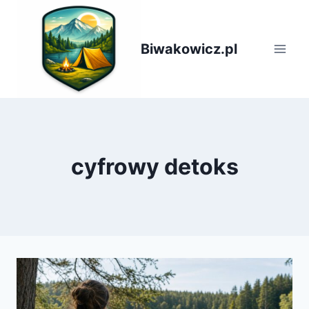
Przejdź
do
treści
Biwakowicz.pl
cyfrowy detoks