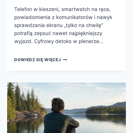
Telefon w kieszeni, smartwatch na ręce,
powiadomienia z komunikatorów i nawyk
sprawdzania ekranu „tylko na chwilę”
potrafią zepsuć nawet najpiękniejszy
wyjazd. Cyfrowy detoks w plenerze…
CYFROWY
DOWIEDZ SIĘ WIĘCEJ
DETOKS
W
PLENERZE
—
JAK
ZROBIĆ
TO
MĄDRZE