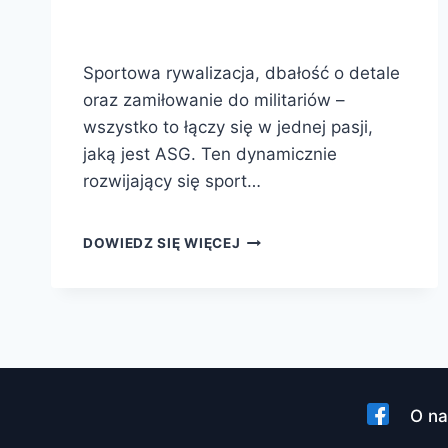
Sportowa rywalizacja, dbałość o detale
oraz zamiłowanie do militariów –
wszystko to łączy się w jednej pasji,
jaką jest ASG. Ten dynamicznie
rozwijający się sport…
REALIZM
DOWIEDZ SIĘ WIĘCEJ
BEZ
RYZYKA
–
ŚWIAT
ASG
I
REPLIK
BRONI
O na
PALNEJ