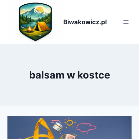
Przejdź
do
treści
Biwakowicz.pl
balsam w kostce