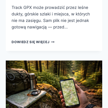
Track GPX może prowadzić przez leśne
dukty, górskie szlaki i miejsca, w których
nie ma zasięgu. Sam plik nie jest jednak
gotową nawigacją — przed…
TRACKI
DOWIEDZ SIĘ WIĘCEJ
GPX
—
JAK
Z
NICH
KORZYSTAĆ
W
TERENIE
I
NIE
ZGUBIĆ
TRASY