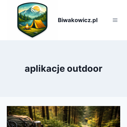
Przejdź
do
treści
Biwakowicz.pl
aplikacje outdoor